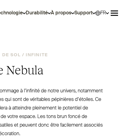
echnologie
Durabilité
À propos
Support
FR
Sélec
Ouvrir le 
DE SOL /
INFINITE
te Nebula
ommage à l’infinité de notre univers, notamment
 qui sont de véritables pépinières d’étoiles. Ce
era à atteindre pleinement le potentiel de
de votre espace. Les tons brun foncé de
satiles et peuvent donc être facilement associés
écoration.