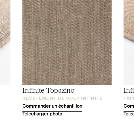
Infinite Topazino
Inf
REVÊTEMENT DE SOL /
INFINITE
TAPI
Commander un échantillon
Comm
Télécharger photo
Télé