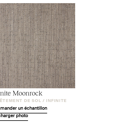
inite Moonrock
ÊTEMENT DE SOL /
INFINITE
ander un échantillon
charger photo