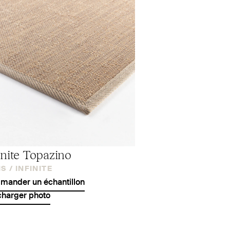
inite Topazino
S /
INFINITE
ander un échantillon
charger photo