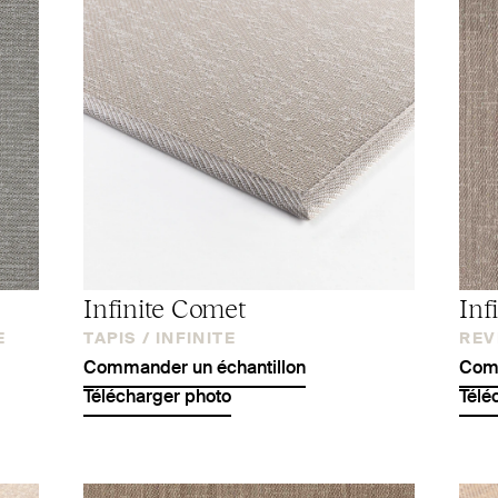
Infinite Comet
Inf
E
TAPIS /
INFINITE
REV
Commander un échantillon
Comm
Télécharger photo
Télé