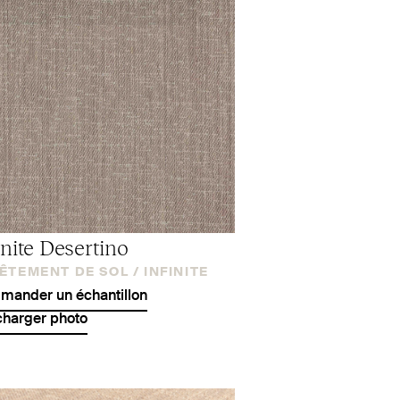
inite Desertino
ÊTEMENT DE SOL /
INFINITE
ander un échantillon
charger photo