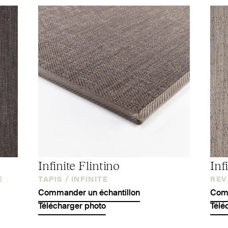
Infinite Flintino
Inf
E
TAPIS /
INFINITE
REV
Commander un échantillon
Comm
Télécharger photo
Télé