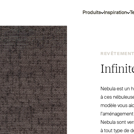
Produits
Inspiration
T
REVÊTEMENT 
Infini
Nebula est un h
à ces nébuleuses
modèle vous aid
l’aménagement 
Nebula sont ver­
à tout type de d