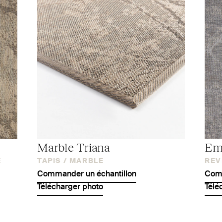
Marble Triana
Em
E
TAPIS /
MARBLE
REV
Commander un échantillon
Comm
Télécharger photo
Télé