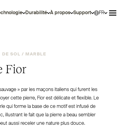
echnologie
Durabilité
À propos
Support
FR
Sélec
Ouvrir le 
DE SOL /
MARBLE
 Fior
sauvage » par les maçons italiens qui furent les
er cette pierre, Fior est délicate et flexible. Le
le qui forme la base de ce motif est infusé de
, illustrant le fait que la pierre a beau sembler
peut aussi receler une nature plus douce.