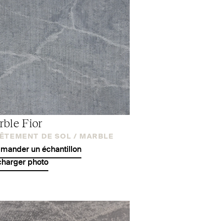
ble Fior
ÊTEMENT DE SOL /
MARBLE
ander un échantillon
charger photo