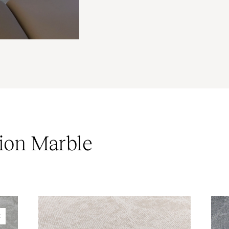
tion Marble
E