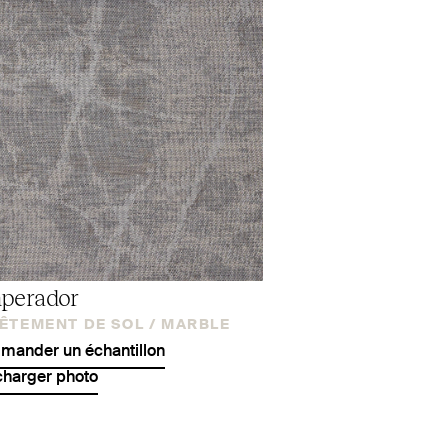
perador
ÊTEMENT DE SOL /
MARBLE
ander un échantillon
charger photo