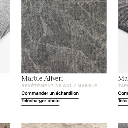
Marble Aliveri
Mar
REVÊTEMENT DE SOL /
MARBLE
TAPI
Commander un échantillon
Comm
Télécharger photo
Télé