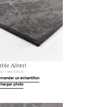
ble Aliveri
S /
MARBLE
ander un échantillon
charger photo