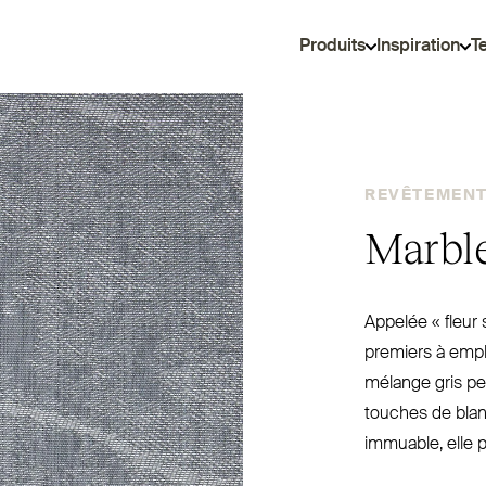
Produits
Inspiration
T
REVÊTEMENT 
Marble
Appelée « fleur 
premiers à employ
mélange gris per
touches de blanc
immuable, elle 