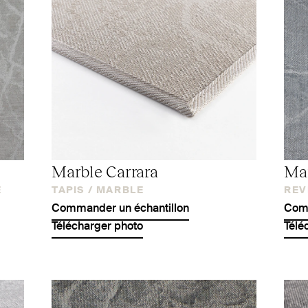
Marble Carrara
Mar
E
TAPIS /
MARBLE
REV
Commander un échantillon
Comm
Télécharger photo
Télé