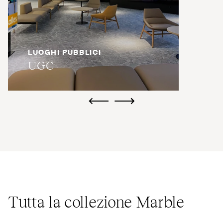
LUOGHI PUBBLICI
UGC
ui.previous
ui.next
Tutta la collezione Marble