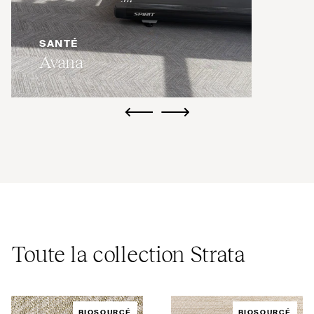
SANTÉ
Avana
ui.previous
ui.next
Toute la collection Strata
BIOSOURCÉ
BIOSOURCÉ