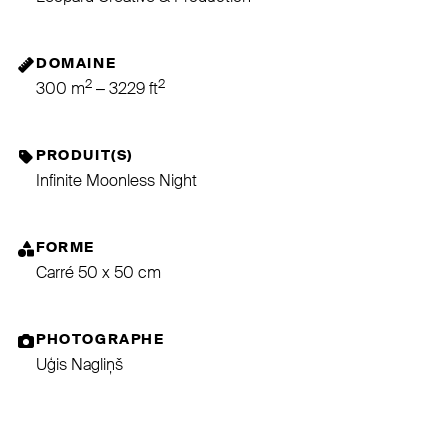
DOMAINE
2
2
300 m
– 3229 ft
PRODUIT(S)
Infinite Moonless Night
FORME
Carré 50 x 50 cm
PHOTOGRAPHE
Uģis Nagliņš