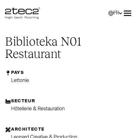
FR
Primary
Sélec
Ouvr
Biblioteka
N01
Restaurant
PAYS
Lettonie
SECTEUR
Hôtellerie & Restauration
ARCHITECTE
Leopard Creative & Production