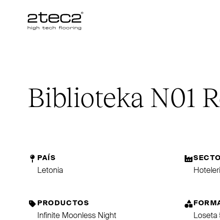
Primary
Biblioteka
N01
R
PAÍS
SECT
Letonia
Hoteler
PRODUCTOS
FORM
Infinite Moonless Night
Loseta