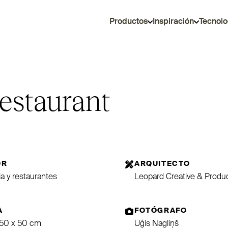
Productos
Inspiración
Tecnolo
estaurant
OR
ARQUITECTO
ia y restaurantes
Leopard Creative & Produ
A
FOTÓGRAFO
 50 x 50 cm
Uģis Nagliņš