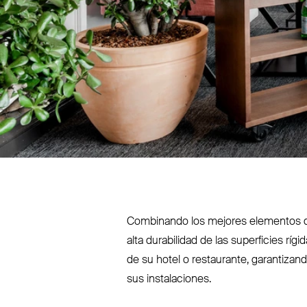
Com­binando los mejores elementos de
alta dura­bilidad de las superficies rí
de su hotel o res­taurante, garan­tiza
sus instalaciones.