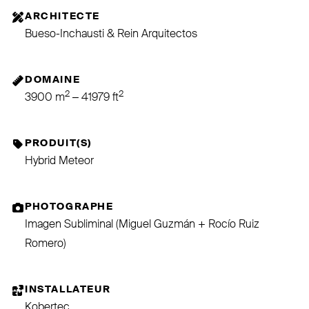
ARCHITECTE
Bueso-Inchausti & Rein Arquitectos
DOMAINE
2
2
3900 m
– 41979 ft
PRODUIT(S)
Hybrid Meteor
PHOTOGRAPHE
Imagen Subliminal (Miguel Guzmán + Rocío Ruiz
Romero)
INSTALLATEUR
Kobertec