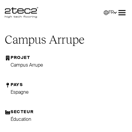
FR
Primary
Sélec
Ouvr
Campus Arrupe
PROJET
Campus Arrupe
PAYS
Espagne
SECTEUR
Éducation