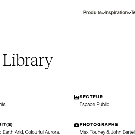
Produits
Inspiration
T
 Library
SECTEUR
nis
Espace Public
IT(S)
PHOTOGRAPHE
 Earth Arid, Colourful Aurora,
Max Touhey⁠ & John Barte