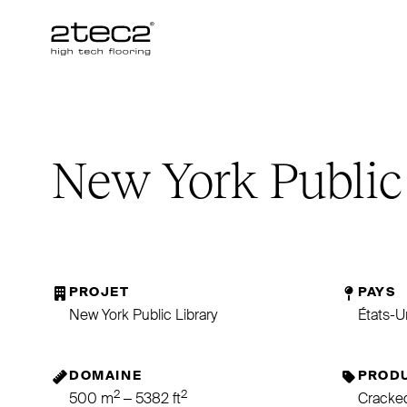
Primary
New York Public
PROJET
PAYS
New York Public Library
États-U
DOMAINE
PRODU
2
2
500 m
– 5382 ft
Cracked