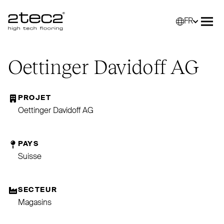
FR
Primary
Sélec
Ouvr
Oettinger Davidoff
AG
PROJET
Oettinger Davidoff AG
PAYS
Suisse
SECTEUR
Magasins