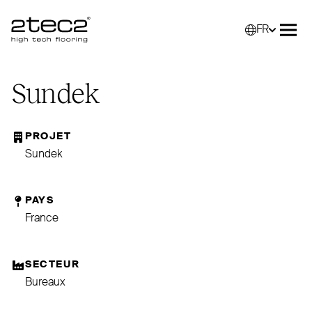
FR
Primary
Sélec
Ouvr
Sundek
PROJET
Sundek
PAYS
France
SECTEUR
Bureaux