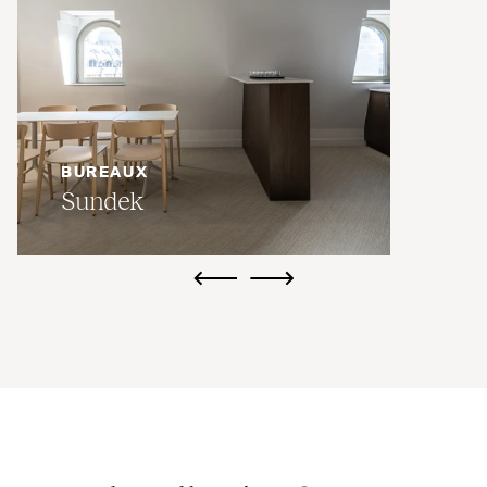
BUREAUX
Sundek
ui.previous
ui.next