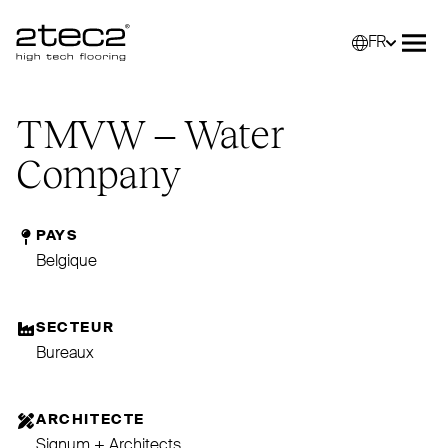
FR
Primary
Sélec
Ouvr
TMVW
– Water
Company
PAYS
Belgique
SECTEUR
Bureaux
ARCHITECTE
Signum + Architects