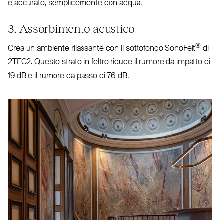
e accurato, sem­pli­cemente con acqua.
3. Assorbimento acustico
®
Crea un ambiente rilassante con il sot­tofondo SonoFelt
di
2TEC2
. Questo strato in feltro riduce il rumore da impatto di
19 dB e il rumore da passo di 76 dB.