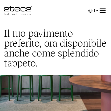
IT
Primary
Selez
Apri
Il tuo pavimento
preferito, ora disponibile
anche come splendido
tappeto.