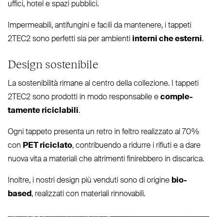
uffici, hotel e spazi pubblici.
Imper­meabili, anti­fungini e facili da mantenere, i tappeti
2TEC2
sono perfetti sia per ambienti
interni che esterni
.
Design sostenibile
La soste­nibilità rimane al centro della col­lezione. I tappeti
2TEC2
sono prodotti in modo responsabile e
com­ple­
tamente rici­clabili
.
Ogni tappeto presenta un retro in feltro rea­lizzato al 70%
con
PET
riciclato
, con­tribuendo a ridurre i rifiuti e a dare
nuova vita a materiali che altrimenti fini­rebbero in discarica.
Inoltre, i nostri design più venduti sono di origine
bio-
based
, rea­lizzati con materiali rinnovabili.