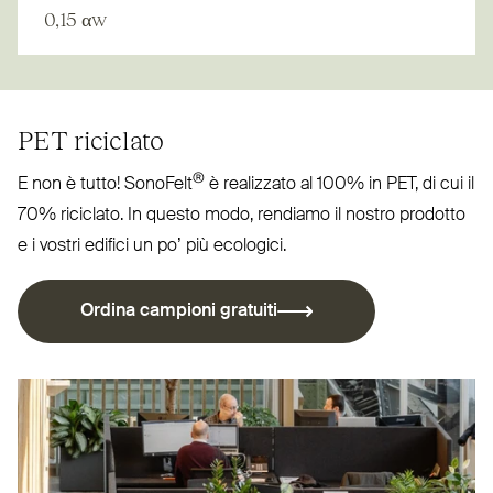
0,15 αw
PET
riciclato
®
E non è tutto! SonoFelt
è rea­lizzato al 100% in
PET
, di cui il
70% riciclato. In questo modo, rendiamo il nostro prodotto
e i vostri edifici un po’ più ecologici.
Ordina campioni gratuiti