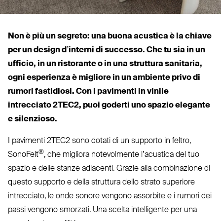
Non è più un segreto: una buona acustica è la chiave
per un design d’interni di successo. Che tu sia in un
ufficio, in un ristorante o in una struttura sanitaria,
ogni esperienza è migliore in un ambiente privo di
rumori fastidiosi. Con i pavimenti in vinile
intrecciato
2TEC2
, puoi goderti uno spazio elegante
e silenzioso.
I pavimenti
2TEC2
sono dotati di un supporto in feltro,
®
SonoFelt
, che migliora note­volmente l’a­custica del tuo
spazio e delle stanze adiacenti. Grazie alla com­bi­nazione di
questo supporto e della struttura dello strato superiore
intrecciato, le onde sonore vengono assorbite e i rumori dei
passi vengono smorzati. Una scelta intel­ligente per una