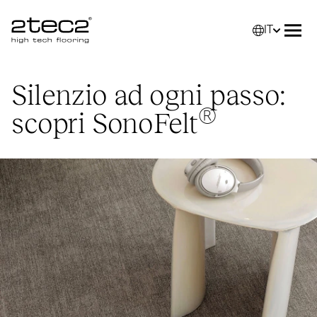
IT
Primary
Selez
Apri
Silenzio ad ogni passo:
®
scopri SonoFelt