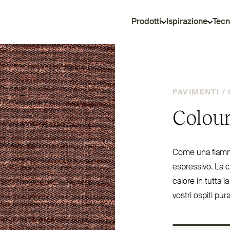
Prodotti
Ispirazione
Tecn
PAVIMENTI /
Colour
Come una fiamma
espressivo. La c
calore in tutta 
vostri ospiti pur