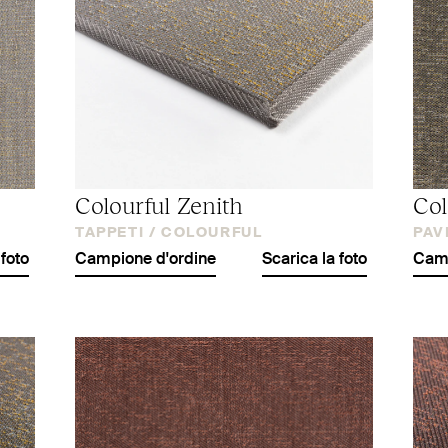
Colourful Zenith
Col
TAPPETI /
COLOURFUL
PAV
 foto
Campione d'ordine
Scarica la foto
Camp