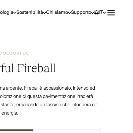
ologia
Sostenibilità
Chi siamo
Supporto
IT
Selez
Aprire il 
COLOURFUL
ful Fireball
 ardente, Fireball è appas­sionato, intenso ed
olo­razione di questa pavi­men­tazione irradierà
la stanza, emanando un fascino che infonderà nei
a energia.