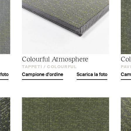
Colourful Atmosphere
Col
TAPPETI /
COLOURFUL
PAV
 foto
Campione d'ordine
Scarica la foto
Camp