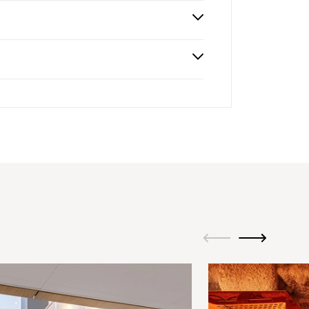
M
ui.previous
ui.next