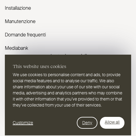
Installazione
Manutenzione
Domande frequenti
Mediabank
Avete domande?
This website uses cookies
Contattaci
We use cookies to personalise content and ads, to provide
social media features and to analyse our traffic. We also
share information about your use of our site with our social
media, advertising and analytics partners who may combine
it with other information that you’ve provided to them or that
they’ve collected from your use of their services.
IT
Selezionare una lingua
Webdesign Leap Forward
Allow all
Customize
Deny
© 2026
2TEC2, Tutti i diritti riservati
Informativa sulla privacy
Cookies