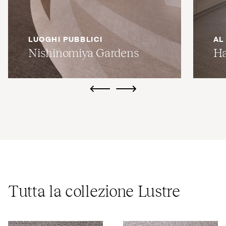
LUOGHI PUBBLICI
AL
Nishinomiya Gardens
Ha
ui.previous
ui.next
Tutta la collezione Lustre