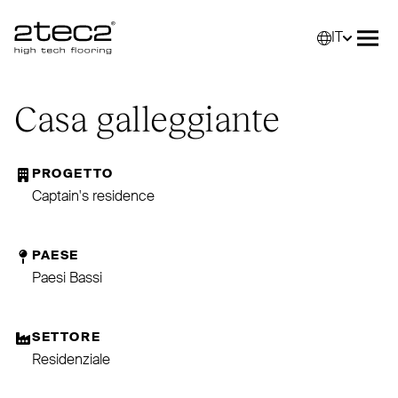
IT
Primary
Selez
Apri
Casa galleggiante
PROGETTO
Captain's residence
PAESE
Paesi Bassi
SETTORE
Residenziale