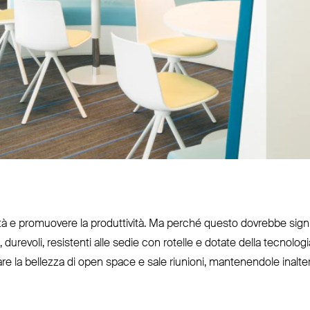
vità e pro­muovere la pro­duttività. Ma perché questo dovrebbe signi
 durevoli, resistenti alle sedie con rotelle e dotate della tec­nolo
tare la bellezza di open space e sale riunioni, man­te­nendole inalt