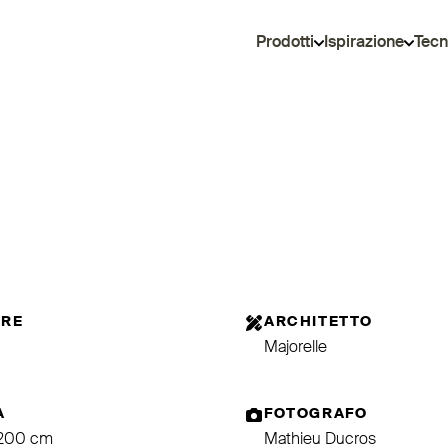
Prodotti
Ispirazione
Tecn
ORE
ARCHITETTO
Majorelle
A
FOTOGRAFO
 200 cm
Mathieu Ducros