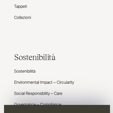
Tappeti
Collezioni
Sostenibilità
Sostenibilità
Envi­ronmental Impact – Cir­cularity
Social Responsibility – Care
Governance – Com­pliance