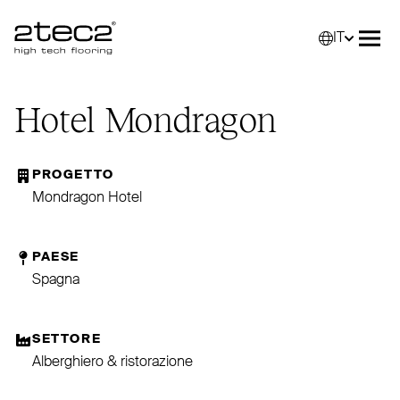
IT
Primary
Selez
Apri
Hotel Mondragon
PROGETTO
Mondragon Hotel
PAESE
Spagna
SETTORE
Alberghiero & ristorazione