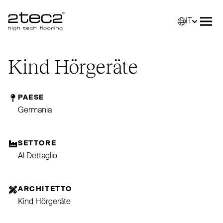
IT
Primary
Selez
Apri
Kind Hörgeräte
PAESE
Germania
SETTORE
Al Dettaglio
ARCHITETTO
Kind Hörgeräte