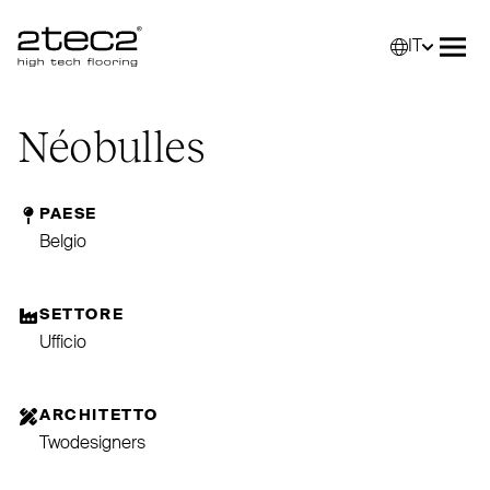
IT
Primary
Selez
Apri
Néobulles
PAESE
Belgio
SETTORE
Ufficio
ARCHITETTO
Twodesigners