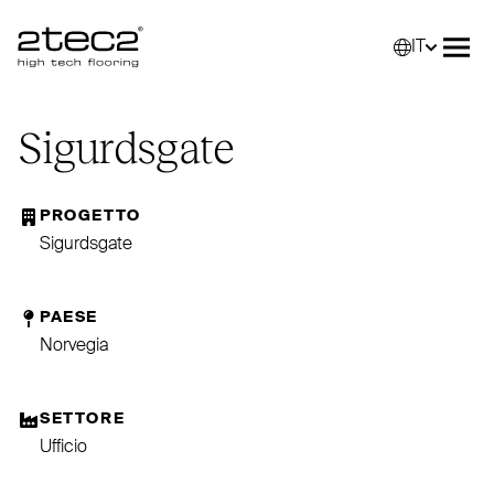
IT
Primary
Selez
Apri
Sigurdsgate
PROGETTO
Sigurdsgate
PAESE
Norvegia
SETTORE
Ufficio