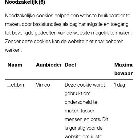
Noodzakelijk (6)
Noodzakelijke cookies helpen een website bruikbaarder te
maken, door basisfuncties als paginanavigatie en toegang
tot beveiligde gedeelten van de website mogelijk te maken.
Zonder deze cookies kan de website niet naar behoren
werken.
Naam
Aanbieder
Doel
Maximal
bewaarte
__cf_bm
Vimeo
Deze cookie wordt
1 dag
gebruikt om
onderscheid te
maken tussen
mensen en bots. Dit
is gunstig voor de
website om juiste