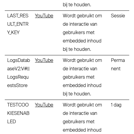
bij te houden.
LAST_RES
YouTube
Wordt gebruikt om
Sessie
ULT_ENTR
de interactie van
Y_KEY
gebruikers met
embedded inhoud
bij te houden.
LogsDatab
YouTube
Wordt gebruikt om
Perma
aseV2:V#||
de interactie van
nent
LogsRequ
gebruikers met
estsStore
embedded inhoud
bij te houden.
TESTCOO
YouTube
Wordt gebruikt om
1 dag
KIESENAB
de interactie van
LED
gebruikers met
embedded inhoud