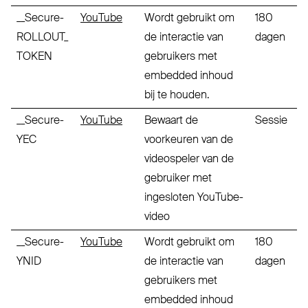
__Secure-
YouTube
Wordt gebruikt om
180
ROLLOUT_
de interactie van
dagen
TOKEN
gebruikers met
embedded inhoud
bij te houden.
__Secure-
YouTube
Bewaart de
Sessie
YEC
voorkeuren van de
videospeler van de
gebruiker met
ingesloten YouTube-
video
__Secure-
YouTube
Wordt gebruikt om
180
YNID
de interactie van
dagen
gebruikers met
embedded inhoud