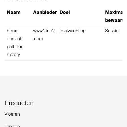
Naam
Aanbieder
Doel
Maximal
bewaarte
htmx-
www.2tec2
In afwachting
Sessie
current-
.com
path-for-
history
Producten
Vloeren