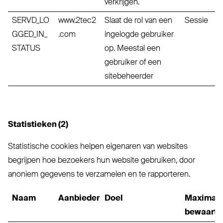
verkrijgen.
SERVD_LO
www.2tec2
Slaat de rol van een
Sessie
GGED_IN_
.com
ingelogde gebruiker
STATUS
op. Meestal een
gebruiker of een
sitebeheerder
Statistieken (2)
Statistische cookies helpen eigenaren van websites
begrijpen hoe bezoekers hun website gebruiken, door
anoniem gegevens te verzamelen en te rapporteren.
Naam
Aanbieder
Doel
Maximal
bewaarte