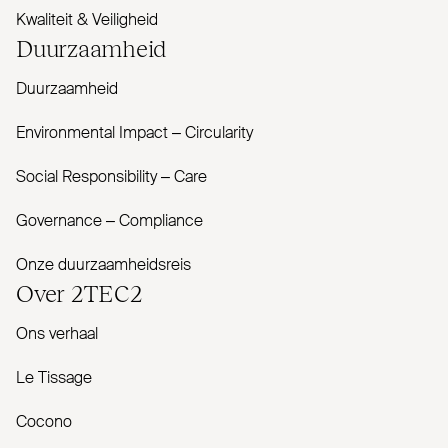
Kwaliteit & Veiligheid
Duur­zaamheid
Duurzaamheid
Envi­ronmental Impact – Cir­cularity
Social Responsibility – Care
Governance – Com­pliance
Onze duurzaamheidsreis
Over
2TEC2
Ons verhaal
Le Tissage
Cocono