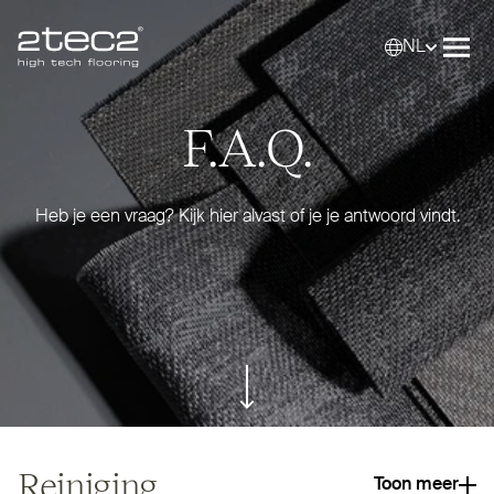
NL
Primary
Selec
Men
F.A.Q.
Heb je een vraag? Kijk hier alvast of je je antwoord vindt.
ui.scroll-down
Reiniging
Toon meer