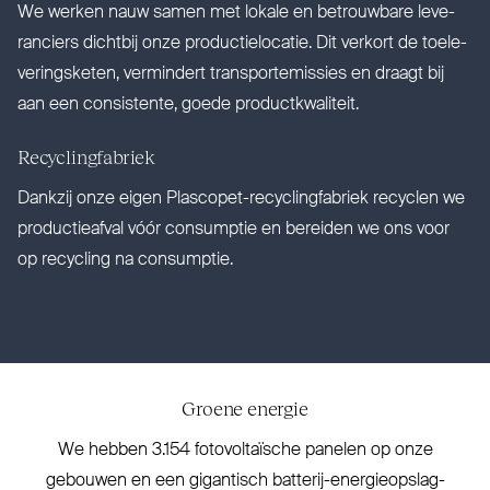
We werken nauw samen met lokale en betrouwbare leve­
ranciers dichtbij onze pro­duc­tie­locatie. Dit verkort de toe­le­
ve­ringsketen, ver­mindert trans­por­te­missies en draagt bij
aan een con­sistente, goede productkwaliteit.
Recy­cling­fabriek
Dankzij onze eigen Plascopet-recy­cling­fabriek recyclen we
pro­duc­tieafval vóór con­sumptie en bereiden we ons voor
op recycling na consumptie.
Groene energie
We hebben 3.154 foto­vol­taïsche panelen op onze
gebouwen en een gigantisch batterij-ener­gie­op­slag­