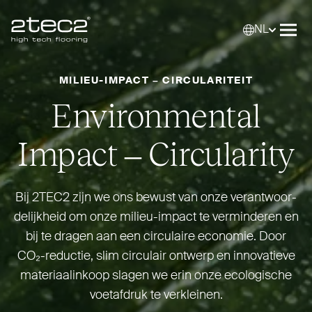
NL
Primary
Selec
Men
MILIEU-IMPACT – CIR­CU­LARITEIT
Envi­ronmental
Impact – Circularity
Bij
2TEC2
zijn we ons bewust van onze ver­ant­woor­
de­lijkheid om onze milieu-impact te ver­minderen en
bij te dragen aan een cir­culaire economie. Door
CO₂-reductie, slim circulair ontwerp en inno­vatieve
mate­ri­aalinkoop slagen we erin onze eco­logische
voetafdruk te verkleinen.