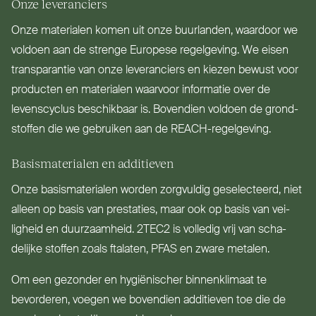
Onze leve­ranciers
Onze materialen komen uit onze buurlanden, waardoor we
voldoen aan de strenge Europese regelgeving. We eisen
trans­parantie van onze leve­ranciers en kiezen bewust voor
producten en materialen waarvoor informatie over de
levenscyclus beschikbaar is. Bovendien voldoen de grond­
stoffen die we gebruiken aan de REACH-regelgeving.
Basis­ma­terialen en additieven
Onze basis­ma­terialen worden zorgvuldig gese­lecteerd, niet
alleen op basis van prestaties, maar ook op basis van vei­
ligheid en duur­zaamheid.
2TEC2
is volledig vrij van scha­
delijke stoffen zoals ftalaten,
PFAS
en zware metalen.
Om een gezonder en hygi­ë­nischer bin­nen­klimaat te
bevorderen, voegen we bovendien additieven toe die de