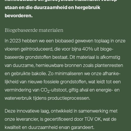
staan en die duur­zaamheid en her­gebruik
bevorderen.
Bio­ge­baseerde materialen
In 2023 hebben we een biobased geweven toplaag in onze
vloeren geïn­tro­duceerd, die voor bijna 40% uit bio­ge­
baseerde grond­stoffen bestaat. Dit materiaal is afkomstig
van duurzame, her­nieuwbare bronnen zoals plan­tenresten
en gebruikte bakolie. Zo mini­ma­liseren we onze afhan­ke­
lijkheid van nieuwe fossiele grond­stoffen, wat leidt tot een
ver­mindering van
CO
-uitstoot, giftig afval en energie- en
2
water­verbruik tijdens productieprocessen.
Deze inno­vatieve laag, ont­wikkeld in samen­werking met
onze leve­rancier, is gecer­ti­ficeerd door
TÜV
OK
, wat de
kwaliteit en duur­zaamheid ervan garandeert.