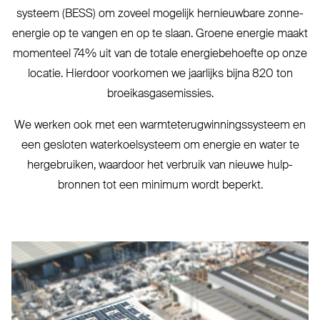
systeem (
BESS
) om zoveel mogelijk her­nieuwbare zonne-
energie op te vangen en op te slaan. Groene energie maakt
momenteel 74% uit van de totale ener­gie­behoefte op onze
locatie. Hierdoor voorkomen we jaarlijks bijna 820 ton
broeikasgasemissies.
We werken ook met een warm­te­te­rug­win­nings­systeem en
een gesloten water­koel­systeem om energie en water te
her­ge­bruiken, waardoor het verbruik van nieuwe hulp­
bronnen tot een minimum wordt beperkt.