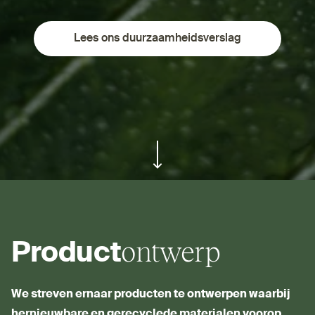
Lees ons duurzaamheidsverslag
ui.scroll-down
ontwerp
Product
We streven ernaar producten te ontwerpen waarbij
her­nieuwbare en gere­cyclede materialen voorop