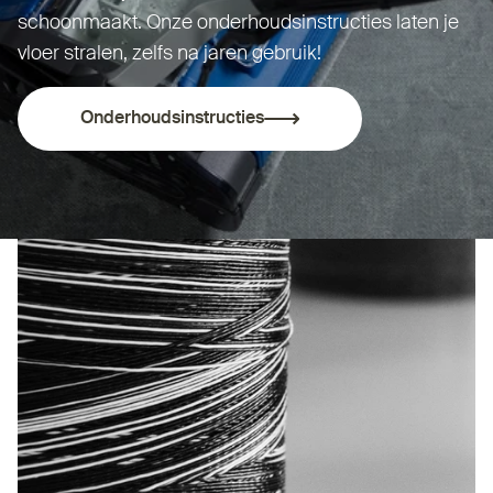
schoonmaakt. Onze onder­houds­in­structies laten je
vloer stralen, zelfs na jaren gebruik!
Onder­houds­in­structies