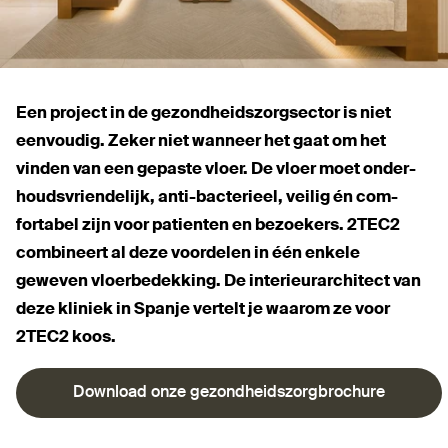
Een project in de gezond­heids­zorgsector is niet
eenvoudig. Zeker niet wanneer het gaat om het
vinden van een gepaste vloer. De vloer moet onder­
houds­vriendelijk, anti-bac­terieel, veilig én com­
fortabel zijn voor patienten en bezoekers.
2TEC2
com­bineert al deze voordelen in één enkele
geweven vloer­be­dekking. De inte­ri­eur­ar­chitect van
deze kliniek in Spanje vertelt je waarom ze voor
2TEC2
koos.
Download onze gezondheidszorgbrochure