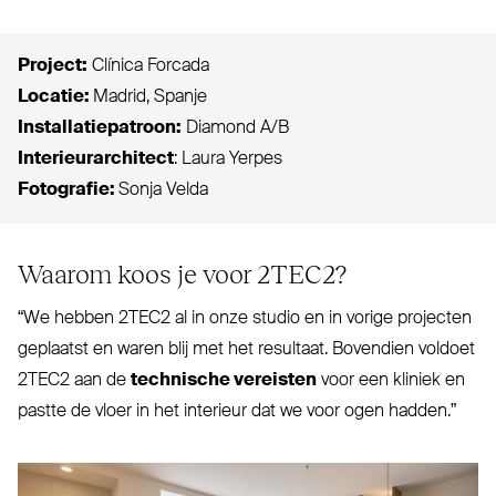
Project:
Clínica Forcada
Locatie:
Madrid, Spanje
Instal­la­tie­patroon:
Diamond A/B
Inte­ri­eur­ar­chitect
: Laura Yerpes
Fotografie:
Sonja Velda
Waarom koos je voor
2TEC2
?
“
We hebben
2TEC2
al in onze studio en in vorige projecten
geplaatst en waren blij met het resultaat. Bovendien voldoet
2TEC2
aan de
technische vereisten
voor een kliniek en
pastte de vloer in het interieur dat we voor ogen hadden.”