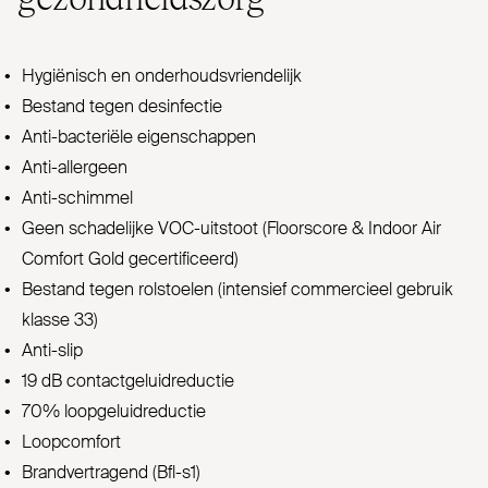
Hygiënisch en onderhoudsvriendelijk
Bestand tegen desinfectie
Anti-bac­teriële eigenschappen
Anti-allergeen
Anti-schimmel
Geen scha­delijke VOC-uitstoot (Floorscore
&
Indoor Air
Comfort Gold gecertificeerd)
Bestand tegen rol­stoelen (intensief com­mercieel gebruik
klasse 33)
Anti-slip
19 dB contactgeluidreductie
70% loop­ge­luid­reductie
Loop­comfort
Brand­ver­tragend (Bfl-s1)