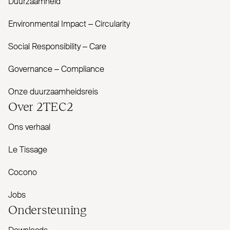
Duurzaamheid
Envi­ronmental Impact – Cir­cularity
Social Responsibility – Care
Governance – Com­pliance
Onze duurzaamheidsreis
Over
2TEC2
Ons verhaal
Le Tissage
Cocono
Jobs
Onder­steuning