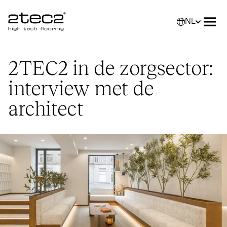
NL
Primary
Selec
Men
2TEC2
in de zorgsector:
interview met de
architect