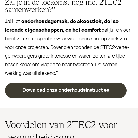
Zal je in de toekomst nog met
2TEC2
samenwerken?”
Ja! Het
onder­houdsgemak, de akoestiek, de iso­
lerende eigen­schappen, en het comfort
dat jullie vloer
biedt zijn kern­a­specten waar we steeds naar op zoek zijn
voor onze projecten. Bovendien toonden de 2TEC2-ver­te­
gen­woordigers grote interesse en waren ze ten alle tijde
beschikbaar om vragen te beant­woorden. De samen­
werking was uitstekend.”
Download onze onderhoudsinstructies
Voordelen van
2TEC2
voor
gezondheidszorg