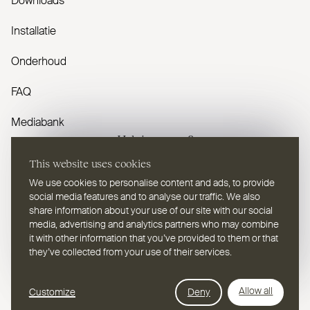
Downloads
Installatie
Onderhoud
FAQ
Mediabank
Heb je vragen?
This website uses cookies
Contacteer ons
We use cookies to personalise content and ads, to provide
social media features and to analyse our traffic. We also
share information about your use of our site with our social
media, advertising and analytics partners who may combine
it with other information that you’ve provided to them or that
they’ve collected from your use of their services.
NL
Selecteer een taal
Webdesign Leap Forward
Allow all
Customize
Deny
© 2026
2TEC2, Alle rechten voorbehouden
Privacy Policy
Cookies