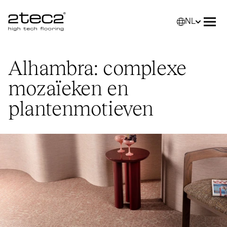
NL
Primary
Selec
Men
Alhambra: complexe
mozaïeken en
plantenmotieven