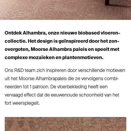
Ontdek Alhambra, onze nieuwe biobased vloe­ren­
collectie. Het design is geïn­spireerd door het zon­
overgoten, Moorse Alhambra paleis en speelt met
complexe mozaïeken en plantenmotieven.
Ons R
&
D team zich inspireren door ver­schillende motieven
uit het Moorse Alham­brapaleis die ze ver­volgens com­bi­
neerden tot 1 patroon. De vloer­be­kleding heeft een
vervaagd effect dat de eeu­wenoude schoonheid van het
fort weerspiegelt.