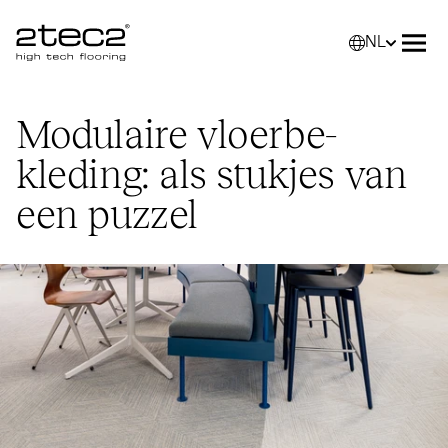
NL
Primary
Selec
Men
Modulaire vloer­be­
kleding: als stukjes van
een puzzel