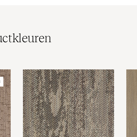
ct­kleuren
R