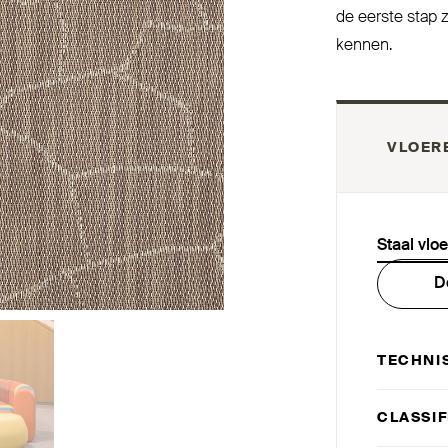
de eerste stap z
kennen.
VLOER
Staal vlo
D
TECHNI
CLAS­SI