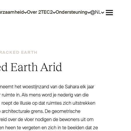
urzaamheid
Over 2TEC2
Ondersteuning
NL
Select
Menu ope
RACKED EARTH
d Earth Arid
neemt het woes­tijnzand van de Sahara elk jaar
 ruimte in. Als mens word je nederig van die
id roept de illusie op dat ruimtes zich uit­strekken
e archi­tecturale grens. De geo­me­trische
eid over de vloer nodigen de bewoners uit om
 heen te vergeten en zich in te beelden dat ze