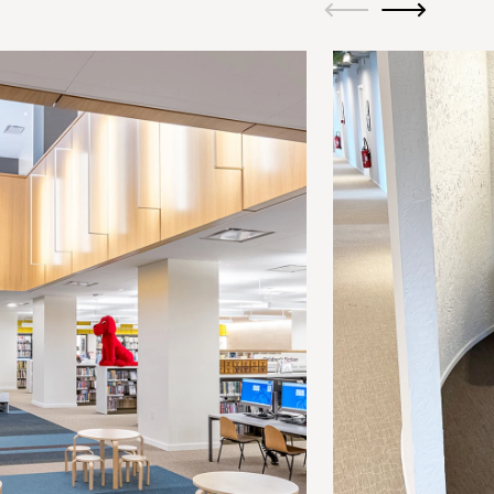
ui.previous
ui.next