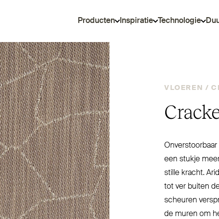
Producten
Inspiratie
Technologie
Du
VLOEREN /
C
Cracke
Onver­stoorbaar 
een stukje meer
stille kracht. Ar
tot ver buiten d
scheuren verspr
de muren om hen