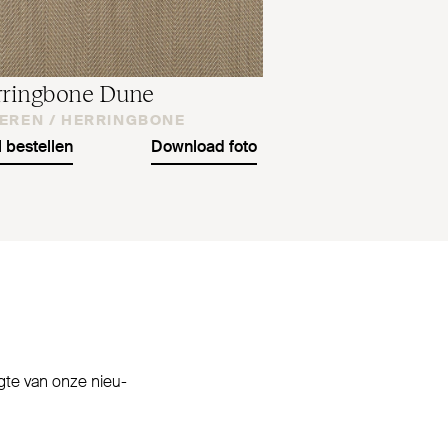
­ringbone Dune
EREN /
HERRINGBONE
l bestellen
Download foto
ogte van onze nieu­