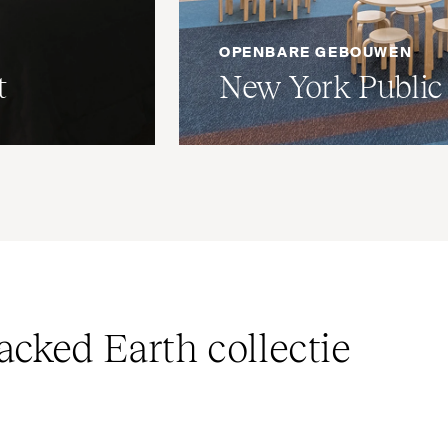
OPENBARE GEBOUWEN
t
New York Public 
acked Earth collectie