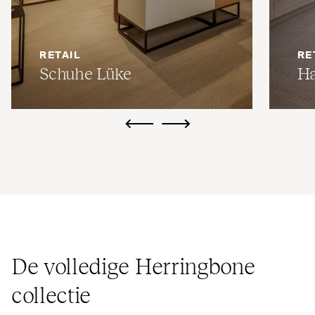
RETAIL
RE
Schuhe Lüke
Ha
ui.previous
ui.next
De volledige Her­ringbone
collectie