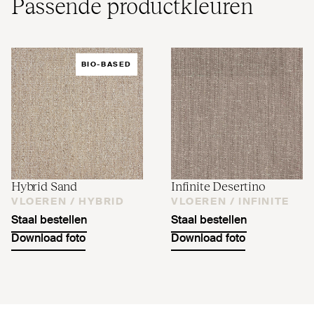
Passende pro­duct­kleuren
BIO-BASED
Hybrid Sand
Infinite Desertino
VLOEREN /
HYBRID
VLOEREN /
INFINITE
Staal bestellen
Staal bestellen
Download foto
Download foto