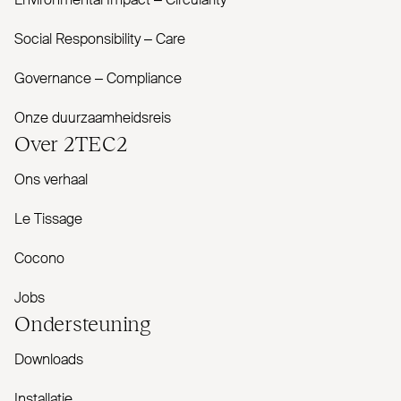
Envi­ronmental Impact – Cir­cularity
Social Responsibility – Care
Governance – Com­pliance
Onze duurzaamheidsreis
Over
2TEC2
Ons verhaal
Le Tissage
Cocono
Jobs
Onder­steuning
Downloads
Installatie