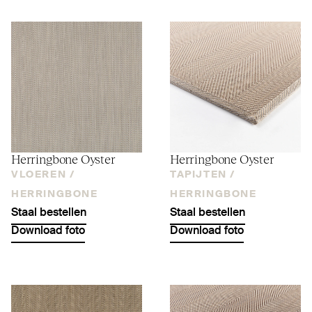
Her­ringbone Oyster
Her­ringbone Oyster
VLOEREN /
TAPIJTEN /
HERRINGBONE
HERRINGBONE
Staal bestellen
Staal bestellen
Download foto
Download foto