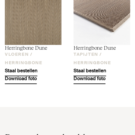
Her­ringbone Dune
Her­ringbone Dune
VLOEREN /
TAPIJTEN /
HERRINGBONE
HERRINGBONE
Staal bestellen
Staal bestellen
Download foto
Download foto