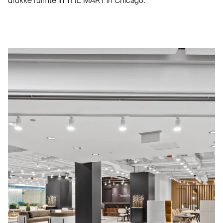
drukke ruimte in
THE
MART
in Chicago.