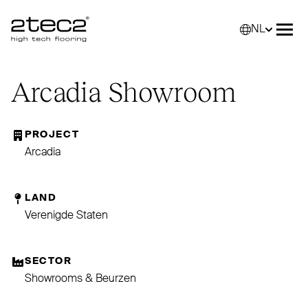
NL
Primary
Selec
Men
Arcadia Showroom
PROJECT
Arcadia
LAND
Verenigde Staten
SECTOR
Showrooms & Beurzen