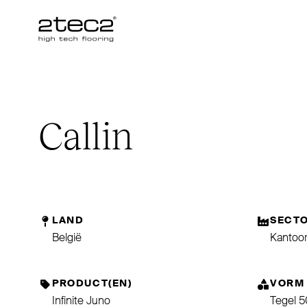
Primary
Callin
LAND
SECT
België
Kantoo
PRODUCT(EN)
VORM
Infinite Juno
Tegel 