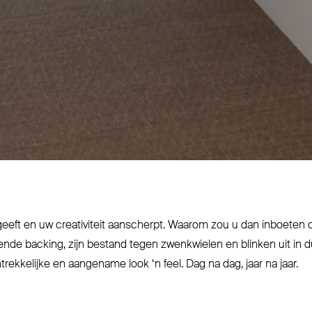
geeft en uw cre­a­tiviteit aan­scherpt. Waarom zou u dan inboeten 
erende backing, zijn bestand tegen zwenkwielen en blinken uit in 
­trek­kelijke en aangename look
‘
n feel. Dag na dag, jaar na jaar.