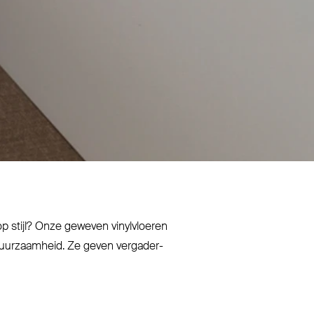
op stijl? Onze geweven vinyl­vloeren
duur­zaamheid. Ze geven ver­ga­der­