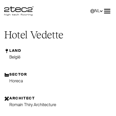
NL
Primary
Selec
Men
Hotel Vedette
LAND
België
SECTOR
Horeca
ARCHITECT
Romain Thiry Architecture