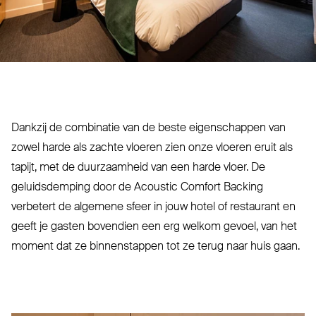
Dankzij de com­binatie van de beste eigen­schappen van
zowel harde als zachte vloeren zien onze vloeren eruit als
tapijt, met de duur­zaamheid van een harde vloer. De
geluids­demping door de Acoustic Comfort Backing
verbetert de algemene sfeer in jouw hotel of res­taurant en
geeft je gasten bovendien een erg welkom gevoel, van het
moment dat ze bin­nen­stappen tot ze terug naar huis gaan.