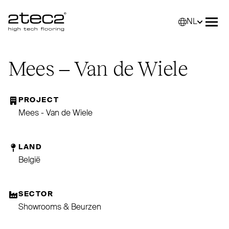
NL
Primary
Selec
Men
Mees – Van de Wiele
PROJECT
Mees - Van de Wiele
LAND
België
SECTOR
Showrooms & Beurzen