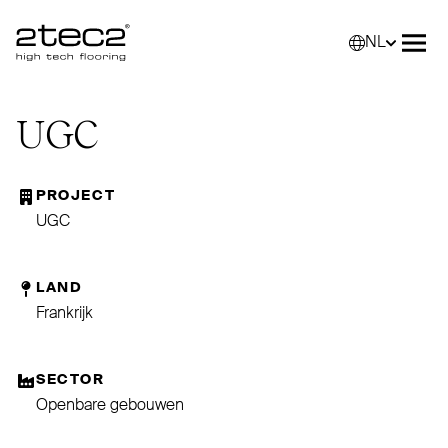
NL
Primary
Selec
Men
UGC
PROJECT
UGC
LAND
Frankrijk
SECTOR
Openbare gebouwen