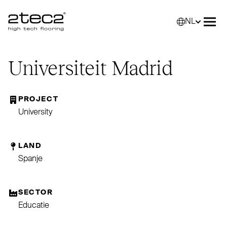
NL
Primary
Selec
Men
Uni­versiteit Madrid
PROJECT
University
LAND
Spanje
SECTOR
Educatie