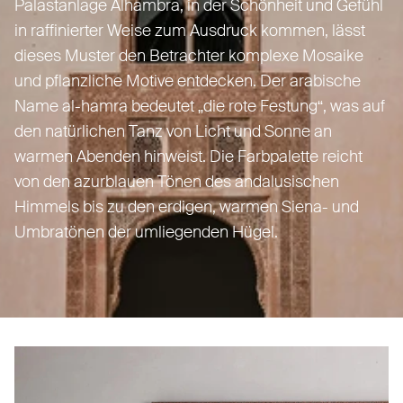
Palastanlage Alhambra, in der Schönheit und Gefühl
in raf­fi­nierter Weise zum Ausdruck kommen, lässt
dieses Muster den Betrachter komplexe Mosaike
und pflanzliche Motive entdecken. Der arabische
Name al-hamra bedeutet
„
die rote Festung“, was auf
den natürlichen Tanz von Licht und Sonne an
warmen Abenden hinweist. Die Farb­palette reicht
von den azurblauen Tönen des anda­lu­sischen
Himmels bis zu den erdigen, warmen Siena- und
Umbratönen der umliegenden Hügel.