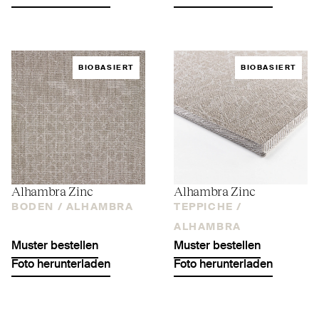
BIOBASIERT
BIOBASIERT
Alhambra Zinc
Alhambra Zinc
BODEN /
ALHAMBRA
TEPPICHE /
ALHAMBRA
Muster bestellen
Muster bestellen
Foto herunterladen
Foto herunterladen