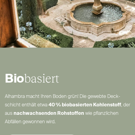
basiert
Bio
Alhambra macht Ihren Boden grün! Die gewebte Deck­
schicht enthält etwa
40 % bio­ba­sierten Koh­lenstoff
, der
aus
nach­wachsenden Roh­stoffen
wie pflanzlichen
Abfällen gewonnen wird.