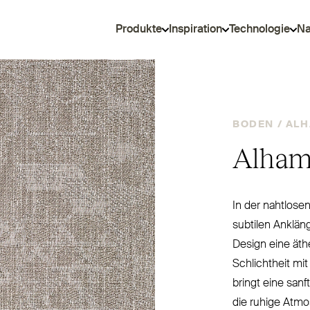
Produkte
Inspiration
Technologie
Na
BODEN /
AL
Alham
In der nahtlose
subtilen Anklän
Design eine äth
Schlichtheit mit
bringt eine sanf
die ruhige Atmo