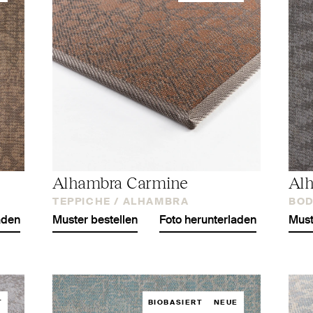
Alhambra Carmine
Alh
TEPPICHE /
ALHAMBRA
BOD
aden
Muster bestellen
Foto herunterladen
Must
T
BIOBASIERT
NEUE