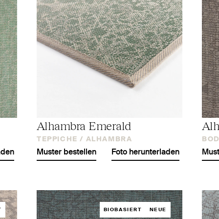
Alhambra Emerald
Al
TEPPICHE /
ALHAMBRA
BOD
aden
Muster bestellen
Foto herunterladen
Must
T
BIOBASIERT
NEUE