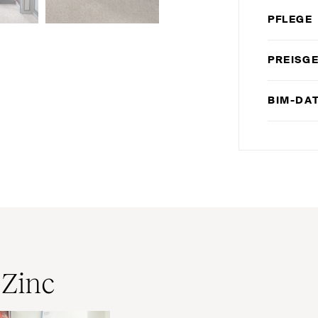
PFLEGE
PREISG
BIM-DA
 Zinc