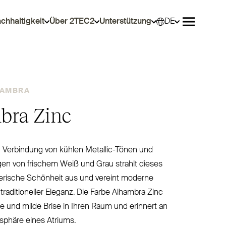
chhaltigkeit
Über 2TEC2
Unterstützung
DE
Wähle
Menü öffn
HAMBRA
bra Zinc
n Ver­bindung von kühlen Metallic-Tönen und
gen von frischem Weiß und Grau strahlt dieses
erische Schönheit aus und vereint moderne
 tra­di­tioneller Eleganz. Die Farbe Alhambra Zinc
te und milde Brise in Ihren Raum und erinnert an
sphäre eines Atriums.