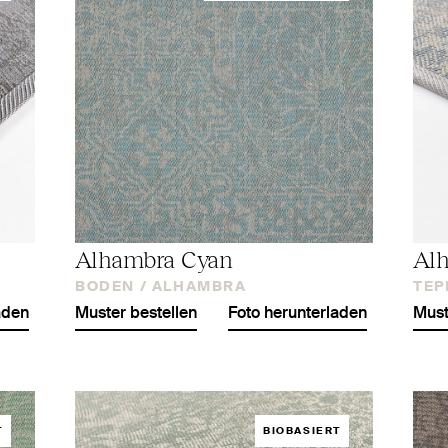
Alhambra Cyan
Al
BODEN /
ALHAMBRA
TEP
aden
Muster bestellen
Foto herunterladen
Must
T
BIOBASIERT