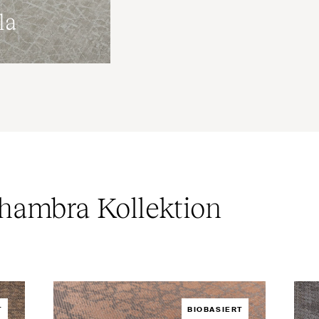
la
hambra Kollektion
T
BIOBASIERT