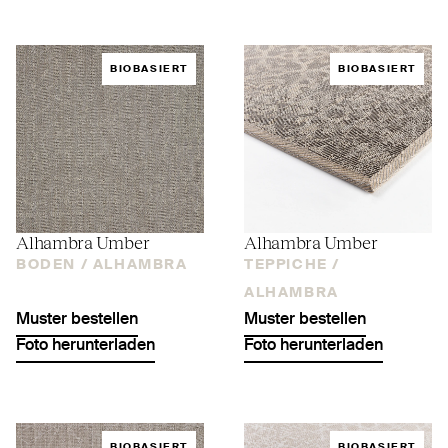
BIOBASIERT
BIOBASIERT
Alhambra Umber
Alhambra Umber
BODEN /
ALHAMBRA
TEPPICHE /
ALHAMBRA
Muster bestellen
Muster bestellen
Foto herunterladen
Foto herunterladen
BIOBASIERT
BIOBASIERT