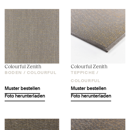
Colourful Zenith
Colourful Zenith
BODEN /
COLOURFUL
TEPPICHE /
COLOURFUL
Muster bestellen
Muster bestellen
Foto herunterladen
Foto herunterladen