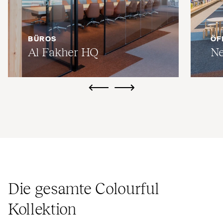
BÜROS
ÖF
Al Fakher
HQ
Ne
ui.previous
ui.next
Die gesamte Colourful
Kollektion