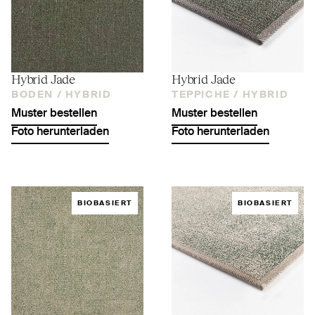
Hybrid Jade
Hybrid Jade
BODEN /
HYBRID
TEPPICHE /
HYBRID
Muster bestellen
Muster bestellen
Foto herunterladen
Foto herunterladen
BIOBASIERT
BIOBASIERT