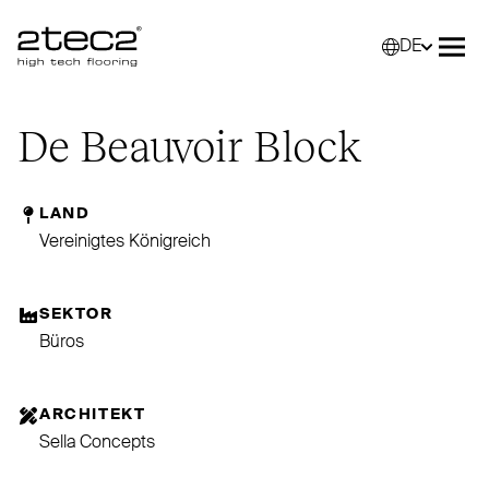
DE
Primary
Wähle
Menü
De Beauvoir Block
LAND
Vereinigtes Königreich
SEKTOR
Büros
ARCHITEKT
Sella Concepts