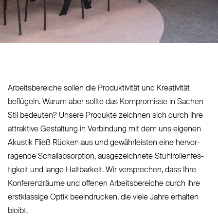
Arbeits­bereiche sollen die Pro­duk­tivität und Krea­tivität
beflügeln. Warum aber sollte das Kom­promisse in Sachen
Stil bedeuten? Unsere Produkte zeichnen sich durch ihre
attraktive Gestaltung in Ver­bindung mit dem uns eigenen
Akustik Fließ Rücken aus und gewähr­leisten eine her­vor­
ragende Schall­ab­sorption, aus­ge­zeichnete Stuhl­rol­len­fes­
tigkeit und lange Halt­barkeit. Wir ver­sprechen, dass Ihre
Kon­fe­renzräume und offenen Arbeits­bereiche durch ihre
erst­klassige Optik beein­drucken, die viele Jahre erhalten
bleibt.