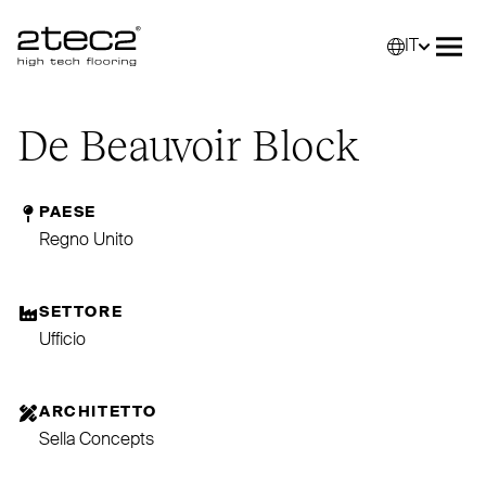
IT
Primary
Selez
Apri
De Beauvoir Block
PAESE
Regno Unito
SETTORE
Ufficio
ARCHITETTO
Sella Concepts