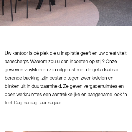
Uw kantoor is dé plek die u inspiratie geeft en uw cre­a­tiviteit
aan­scherpt. Waarom zou u dan inboeten op stijl? Onze
geweven vinyl­vloeren zijn uitgerust met de geluids­ab­sor­
berende backing, zijn bestand tegen zwenkwielen en
blinken uit in duur­zaamheid. Ze geven ver­ga­der­ruimtes en
open werk­ruimtes een aan­trek­kelijke en aangename look
‘
n
feel. Dag na dag, jaar na jaar.