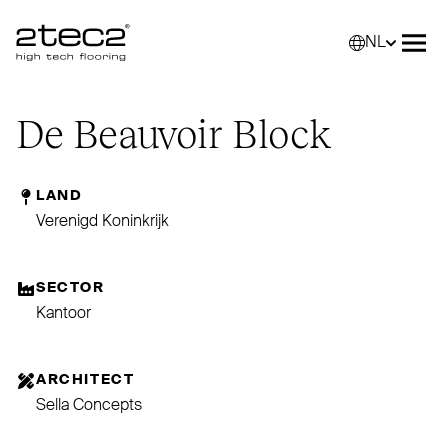
NL
Primary
Selec
Men
De Beauvoir Block
LAND
Verenigd Koninkrijk
SECTOR
Kantoor
ARCHITECT
Sella Concepts