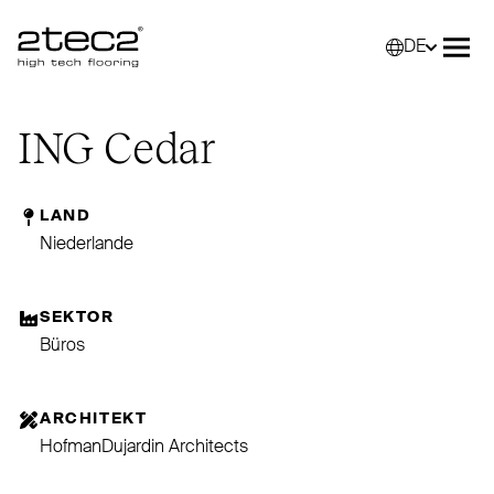
DE
Primary
Wähle
Menü
ING
Cedar
LAND
Niederlande
SEKTOR
Büros
ARCHITEKT
HofmanDujardin Architects