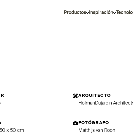
Productos
Inspiración
Tecnolo
OR
ARQUITECTO
s
HofmanDujardin Architect
A
FOTÓGRAFO
 50 x 50 cm
Matthijs van Roon