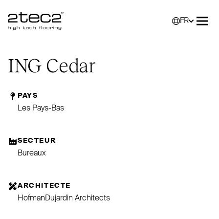
FR
Primary
Sélec
Ouvr
ING
Cedar
PAYS
Les Pays-Bas
SECTEUR
Bureaux
ARCHITECTE
HofmanDujardin Architects