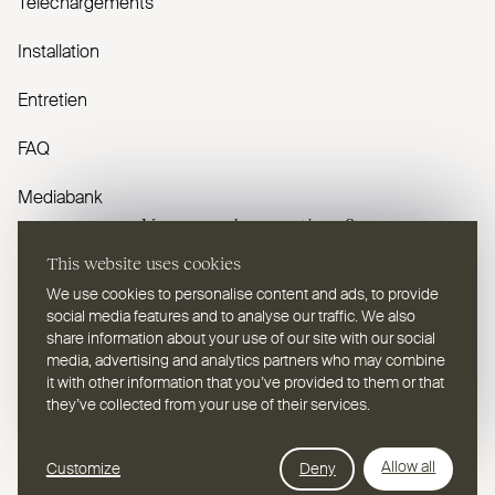
Téléchargements
Installation
Entretien
FAQ
Mediabank
Vous avez des questions ?
This website uses cookies
Contactez-nous
We use cookies to personalise content and ads, to provide
social media features and to analyse our traffic. We also
share information about your use of our site with our social
media, advertising and analytics partners who may combine
it with other information that you’ve provided to them or that
they’ve collected from your use of their services.
FR
Sélectionnez une langue
Webdesign Leap Forward
Allow all
Customize
Deny
© 2026
2TEC2, Tous droits réservés
Politique de confidentialité
Cookies