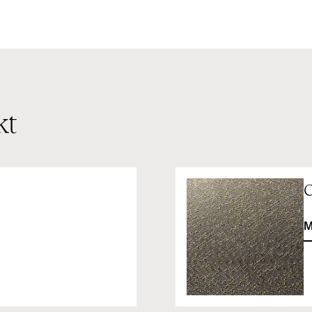
kt
C
M