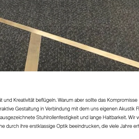
vität und Krea­tivität beflügeln. Warum aber sollte das Kom­promis
traktive Gestaltung in Ver­bindung mit dem uns eigenen Akustik 
aus­ge­zeichnete Stuhl­rol­len­fes­tigkeit und lange Halt­barkeit. Wir
 durch ihre erst­klassige Optik beein­drucken, die viele Jahre erh