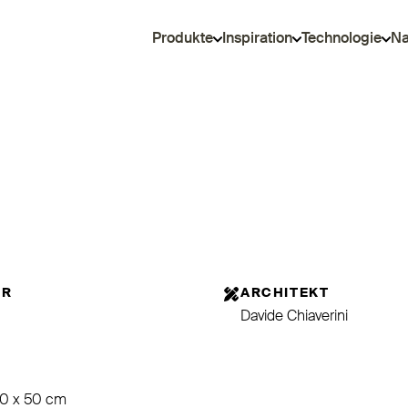
Produkte
Inspiration
Technologie
Na
OR
ARCHITEKT
Davide Chiaverini
50 x 50 cm